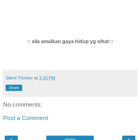
:: sila amalkan gaya hidup yg sihat ::
Silent Thinker
at
3:15 PM
Share
No comments:
Post a Comment
‹
›
Home